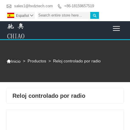

sales1@hxdztech.com
+86-18159657519


Español

Togg

>
Productos
>
Reloj controlado por radio
Inicio
Reloj controlado por radio