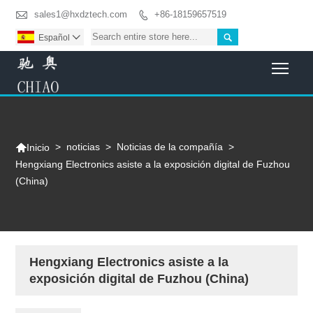

sales1@hxdztech.com
+86-18159657519


Español

Togg

>
noticias
>
Noticias de la compañía
>
Inicio
Hengxiang Electronics asiste a la exposición digital de Fuzhou
(China)
Hengxiang Electronics asiste a la
exposición digital de Fuzhou (China)